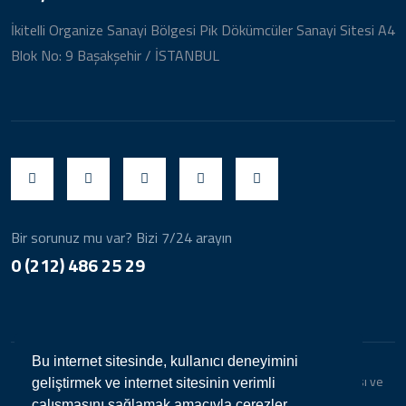
İkitelli Organize Sanayi Bölgesi Pik Dökümcüler Sanayi Sitesi A4
Blok No: 9 Başakşehir / İSTANBUL
Bir sorunuz mu var? Bizi 7/24 arayın
0 (212) 486 25 29
Bu internet sitesinde, kullanıcı deneyimini
Copyright © 2024. Her Hakkı Saklıdır. kopyalanması, çoğaltılması ve
geliştirmek ve internet sitesinin verimli
dağıtılması halinde yasal haklarımız işletilecektir.
çalışmasını sağlamak amacıyla çerezler