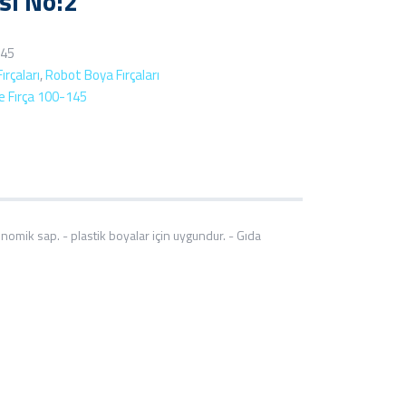
sı No:2
145
ırçaları
,
Robot Boya Fırçaları
 Fırça 100-145
gonomik sap. - plastik boyalar için uygundur. - Gıda