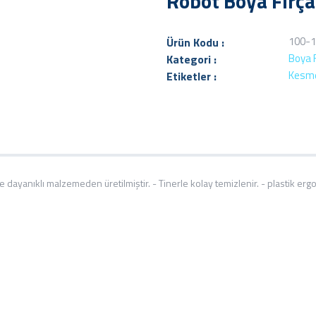
Robot Boya Fırça
100-
Ürün Kodu :
Boya F
Kategori :
Kesme
Etiketler :
vente dayanıklı malzemeden üretilmiştir. - Tinerle kolay temizlenir. - plastik er