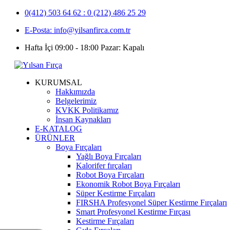
0(412) 503 64 62 : 0 (212) 486 25 29
E-Posta: info@yilsanfirca.com.tr
Hafta İçi 09:00 - 18:00 Pazar: Kapalı
KURUMSAL
Hakkımızda
Belgelerimiz
KVKK Politikamız
İnsan Kaynakları
E-KATALOG
ÜRÜNLER
Boya Fırçaları
Yağlı Boya Fırçaları
Kalorifer fırçaları
Robot Boya Fırçaları
Ekonomik Robot Boya Fırçaları
Süper Kestirme Fırçaları
FIRSHA Profesyonel Süper Kestirme Fırçaları
Smart Profesyonel Kestirme Fırçası
Kestirme Fırçaları