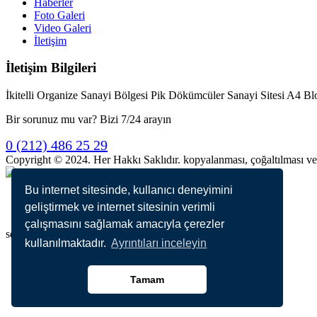
Haberler
Foto Galeri
Video Galeri
İletişim
İletişim Bilgileri
İkitelli Organize Sanayi Bölgesi Pik Dökümcüler Sanayi Sitesi A4
Bir sorunuz mu var? Bizi 7/24 arayın
0 (212) 486 25 29
Copyright © 2024. Her Hakkı Saklıdır. kopyalanması, çoğaltılması ve da
Bu internet sitesinde, kullanıcı deneyimini
0 (212) 486 25 29
geliştirmek ve internet sitesinin verimli
info@yilsanfirca.com.tr
çalışmasını sağlamak amacıyla çerezler
search here
kullanılmaktadır.
Ayrıntıları inceleyin
Tamam