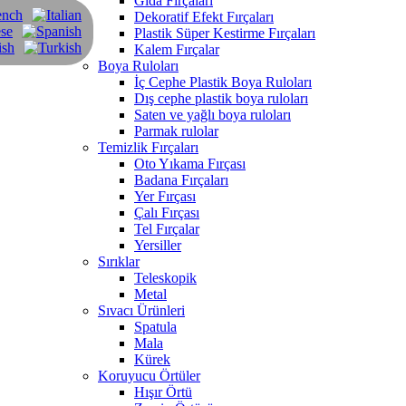
Gıda Fırçaları
Dekoratif Efekt Fırçaları
Plastik Süper Kestirme Fırçaları
Kalem Fırçalar
Boya Ruloları
İç Cephe Plastik Boya Ruloları
Dış cephe plastik boya ruloları
Saten ve yağlı boya ruloları
Parmak rulolar
Temizlik Fırçaları
Oto Yıkama Fırçası
Badana Fırçaları
Yer Fırçası
Çalı Fırçası
Tel Fırçalar
Yersiller
Sırıklar
Teleskopik
Metal
Sıvacı Ürünleri
Spatula
Mala
Kürek
Koruyucu Örtüler
Hışır Örtü