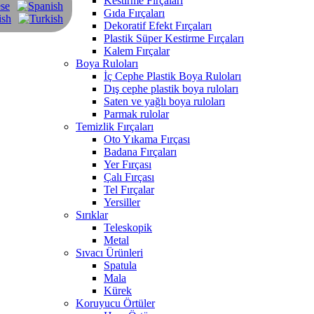
Kestirme Fırçaları
Gıda Fırçaları
Dekoratif Efekt Fırçaları
Plastik Süper Kestirme Fırçaları
Kalem Fırçalar
Boya Ruloları
İç Cephe Plastik Boya Ruloları
Dış cephe plastik boya ruloları
Saten ve yağlı boya ruloları
Parmak rulolar
Temizlik Fırçaları
Oto Yıkama Fırçası
Badana Fırçaları
Yer Fırçası
Çalı Fırçası
Tel Fırçalar
Yersiller
Sırıklar
Teleskopik
Metal
Sıvacı Ürünleri
Spatula
Mala
Kürek
Koruyucu Örtüler