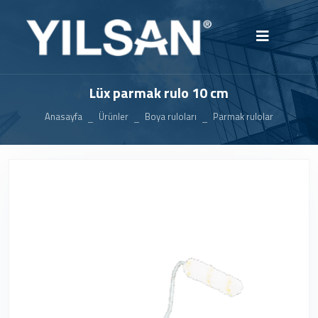
Lüx parmak rulo 10 cm
Anasayfa
Ürünler
Boya ruloları
Parmak rulolar