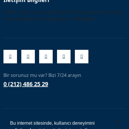
İkitelli Organize Sanayi Bölgesi Pik Dökümcüler Sanayi
Sitesi A4 Blok No: 9 Başakşehir / İSTANBUL
Bir sorunuz mu var? Bizi 7/24 arayın
0 (212) 486 25 29
Copyright © 2024. Her Hakkı Saklıdır. kopyalanması,
Bu internet sitesinde, kullanıcı deneyimini
çoğaltılması ve dağıtılması halinde yasal haklarımız