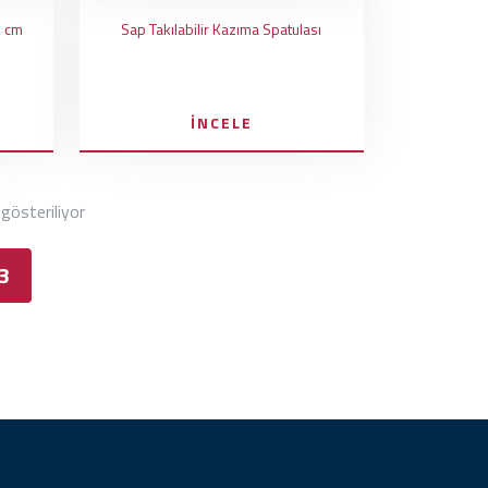
4 cm
Sap Takılabilir Kazıma Spatulası
İNCELE
 gösteriliyor
3