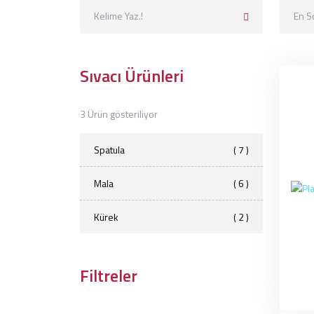
Sıvacı Ürünleri
3 Ürün gösteriliyor
Spatula
( 7 )
Mala
( 6 )
Kürek
( 2 )
Filtreler